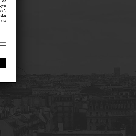
m do
owym
es"
.
isku
 niż