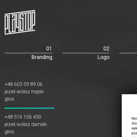
Branding
Logo
+48 603 59 89 06
jeżeli wolisz męski
głos
+48 516 106 430
Nas
dzi
jeżeli wolisz damski
wyk
głos.
poz