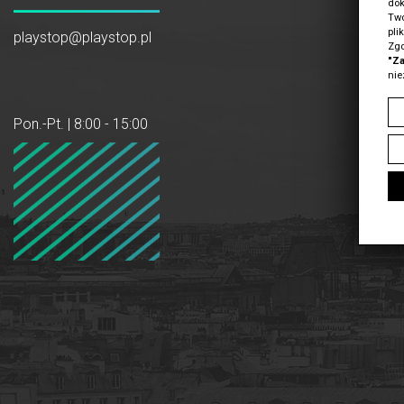
dok
Two
pli
playstop@playstop.pl
Zgo
"Za
nie
Pon.-Pt. | 8:00 - 15:00