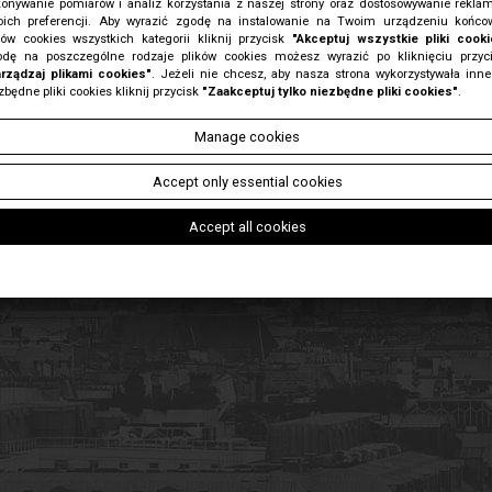
onywanie pomiarów i analiz korzystania z naszej strony oraz dostosowywanie rekla
ich preferencji. Aby wyrazić zgodę na instalowanie na Twoim urządzeniu końc
ków cookies wszystkich kategorii kliknij przycisk
"Akceptuj wszystkie pliki cooki
dę na poszczególne rodzaje plików cookies możesz wyrazić po kliknięciu przyc
rządzaj plikami cookies"
. Jeżeli nie chcesz, aby nasza strona wykorzystywała inne
zbędne pliki cookies kliknij przycisk
"Zaakceptuj tylko niezbędne pliki cookies"
.
Manage cookies
Accept only essential cookies
Accept all cookies