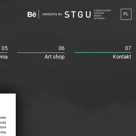
PL
należymy do
nia
Art shop
Kontakt
łowe
gody
tóre
ony,