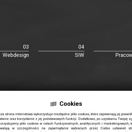
Webdesign
SIW
Pracow
Cookies
za strona internetowa wykorzystuje niezbędne pliki cookies, które zapewniają jej prawid
ałanie oraz korzystanie z jej podstawowych funkcji. Dodatkowo, po uzyskaniu Twojej z
orzystujemy pliki cookies w celach funkcjonalnych, analitycznych i marketingowych, k
walają w szczególności na zapamiętanie wybranych przez Ciebie ustawień str