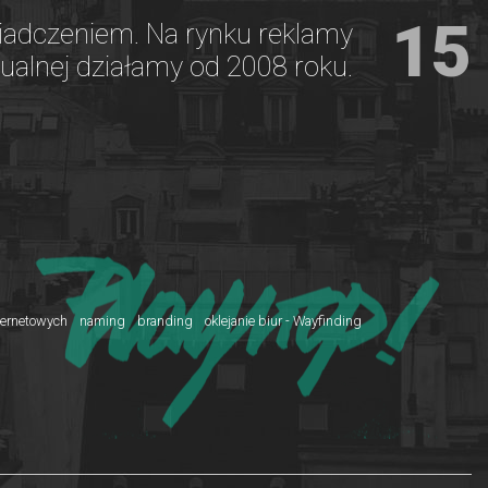
15
adczeniem. Na rynku reklamy
ualnej działamy od 2008 roku.
nternetowych
naming
branding
oklejanie biur - Wayfinding