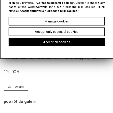
BARCELONA | explore the world |
kliknięciu przycisku
"Zarządzaj plikami cookies"
. Jeżeli nie chcesz, aby
nasza strona wykorzystywała inne niż niezbędne pliki cookies kliknij
Street | Wall Art | 50x70 | Naranja
przycisk
"Zaakceptuj tylko niezbędne pliki cookies"
.
Manage cookies
BARCELONA | explore the world | Street | Wall Art | 50x70 |
Accept only essential cookies
Spain | travel poster | Naranja
- size: 50 x 70 cm
Accept all cookies
- paper: 180g mat
- poster printed in excellent quality
- each of our posters is sent in a special shipping tubes
120.00zł
zamawiam
powrót do galerii